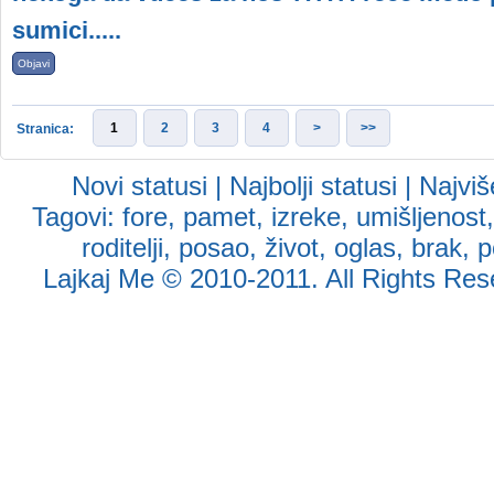
sumici.....
Objavi
1
2
3
4
>
>>
Stranica:
Novi statusi
|
Najbolji statusi
|
Najviš
Tagovi:
fore
,
pamet
,
izreke
,
umišljenost
roditelji
,
posao
,
život
,
oglas
,
brak
,
p
Lajkaj Me
© 2010-2011. All Rights Reser