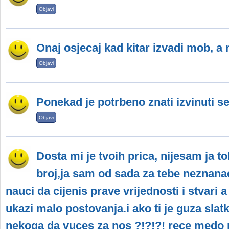
Objavi
Onaj osjecaj kad kitar izvadi mob, a n
Objavi
Ponekad je potrbeno znati izvinuti se 
Objavi
Dosta mi je tvoih prica, nijesam ja to
broj,ja sam od sada za tebe neznanac
nauci da cijenis prave vrijednosti i stvari 
ukazi malo postovanja.i ako ti je guza slat
nekoga da vuces za nos ?!?!?! rece medo p