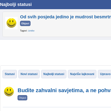
Najbolji statusi
Od svih posjeda jedino je mudrost besmrt
Objavi
Tagovi:
izreke
Statusi
Novi statusi
Najbolji statusi
Najviše lajkovani
Upravo 
Budite zahvalni savjetima, a ne poh
Objavi