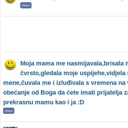
Objavi
Moja mama me nasmijavala,brisala m
čvrsto,gledala moje uspijehe,vidjela
mene,čuvala me i izluđivala s vremena na
obećanje od Boga da ćete imati prijatelja z
prekrasnu mamu kao i ja :D
Objavi