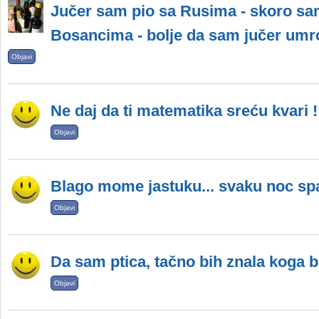
Jučer sam pio sa Rusima - skoro s
Bosancima - bolje da sam jučer umro
Objavi
Ne daj da ti matematika sreću kvari !
Objavi
Blago mome jastuku... svaku noc s
Objavi
Da sam ptica, tačno bih znala koga bi
Objavi