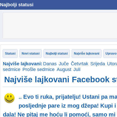
Najbolji statusi
Statusi
Novi statusi
Najbolji statusi
Najviše lajkovani
Upravo 
Najviše lajkovani:
Danas
Juče
Četvrtak
Srijeda
Utor
sedmice
Prošle sedmice
August
Juli
Najviše lajkovani Facebook s
.. Evo ti ruka, prijatelju! Ustani pa m
posljednje pare iz mog džepa! Kupi i
dala! Ne pitaj me hoću li pomoći, samo mi i