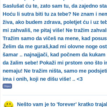
Saslušat ću te, zato sam tu, da zajedno st
Hoću li sutra biti tu za tebe? Ne znam i n
živa, ako budem zdrava, poletjet ću i uz te
mi zahvališ, ne pitaj više! Ne tražim zahva
Tražim samo da vičeš na mene, kad posust
Želim da me guraš,kad mi olovne noge osta
šamar .. najnajjači, kad počnem da kukam
da žalim sebe! Pokaži mi prstom ono što i
nemaju! Ne tražim ništa, samo me podsjeti
ima i onih, koji ne dišu više! .. <3
Objavi
Nešto vam je to 'forever' kratko traja