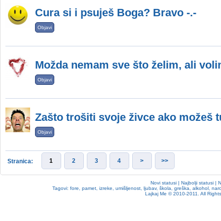
Cura si i psuješ Boga? Bravo -.-
Objavi
Možda nemam sve što želim, ali vol
Objavi
Zašto trošiti svoje živce ako možeš t
Objavi
1
2
3
4
>
>>
Stranica:
Novi statusi
|
Najbolji statusi
|
N
Tagovi:
fore
,
pamet
,
izreke
,
umišljenost
,
ljubav
,
škola
,
greška
,
alkohol
,
nar
Lajkaj Me
© 2010-2011. All Rights 