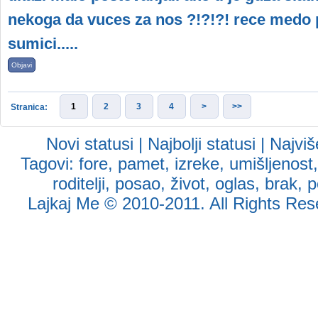
nekoga da vuces za nos ?!?!?! rece medo p
sumici.....
Objavi
1
2
3
4
>
>>
Stranica:
Novi statusi
|
Najbolji statusi
|
Najviš
Tagovi:
fore
,
pamet
,
izreke
,
umišljenost
roditelji
,
posao
,
život
,
oglas
,
brak
,
p
Lajkaj Me
© 2010-2011. All Rights Reser