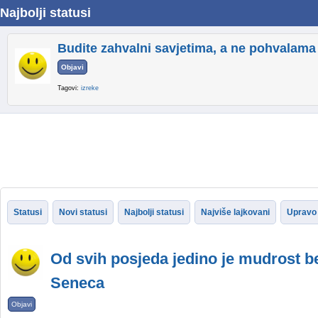
Najbolji statusi
Budite zahvalni savjetima, a ne pohvalama
Objavi
Tagovi:
izreke
Statusi
Novi statusi
Najbolji statusi
Najviše lajkovani
Upravo 
Od svih posjeda jedino je mudrost 
Seneca
Objavi