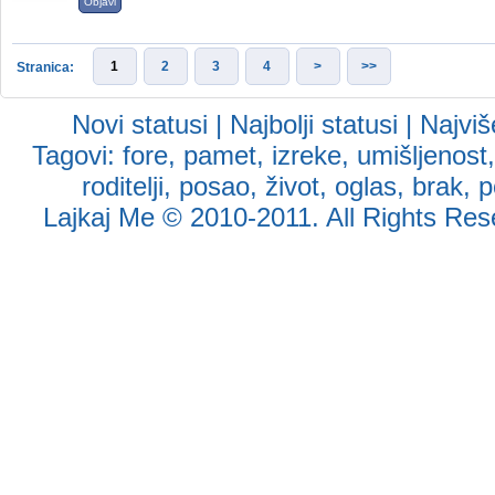
Objavi
1
2
3
4
>
>>
Stranica:
Novi statusi
|
Najbolji statusi
|
Najviš
Tagovi:
fore
,
pamet
,
izreke
,
umišljenost
roditelji
,
posao
,
život
,
oglas
,
brak
,
p
Lajkaj Me
© 2010-2011. All Rights Reser