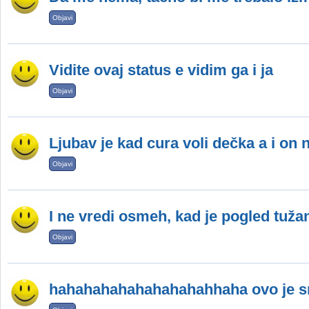
Objavi
Vidite ovaj status e vidim ga i ja
Objavi
Ljubav je kad cura voli dečka a i on 
Objavi
I ne vredi osmeh, kad je pogled tuža
Objavi
hahahahahahahahahahhaha ovo je s