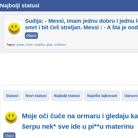
Najbolji statusi
Sudija: - Messi, imam jednu dobru i jednu l
smrt i bit ćeš streljan. Messi : - A šta je o
Objavi
Tagovi:
posao
,
život
,
smiješni
,
glupi
,
muškarci
Statusi
Novi statusi
Najbolji statusi
Najviše lajkovani
Upravo 
Moje oči čuče na ormaru i gledaju ka
šerpu nek* sve ide u pi**u materinu
Objavi