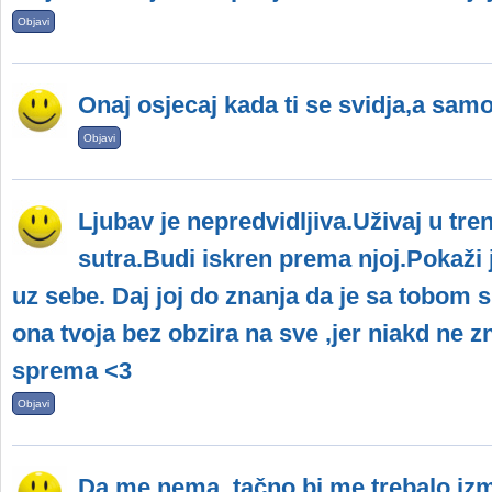
Objavi
Onaj osjecaj kada ti se svidja,a sam
Objavi
Ljubav je nepredvidljiva.Uživaj u tre
sutra.Budi iskren prema njoj.Pokaži jo
uz sebe. Daj joj do znanja da je sa tobom si
ona tvoja bez obzira na sve ,jer niakd ne zn
sprema <3
Objavi
Da me nema, tačno bi me trebalo izmis