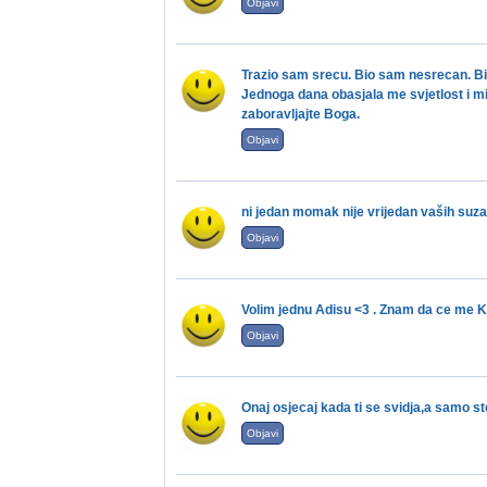
Objavi
Trazio sam srecu. Bio sam nesrecan. Bio 
Jednoga dana obasjala me svjetlost i m
zaboravljajte Boga.
Objavi
ni jedan momak nije vrijedan vaših suza 
Objavi
Volim jednu Adisu <3 . Znam da ce me Kill
Objavi
Onaj osjecaj kada ti se svidja,a samo st
Objavi