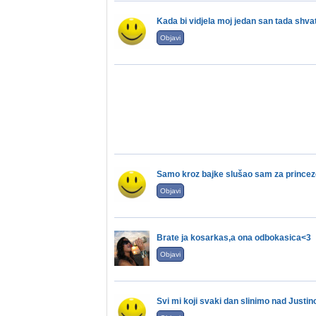
Kada bi vidjela moj jedan san tada shvat
Objavi
Samo kroz bajke slušao sam za princez
Objavi
Brate ja kosarkas,a ona odbokasica<3
Objavi
Svi mi koji svaki dan slinimo nad Justi