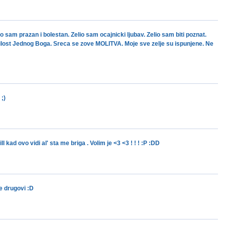
sam prazan i bolestan. Zelio sam ocajnicki ljubav. Zelio sam biti poznat.
ilost Jednog Boga. Sreca se zove MOLITVA. Moje sve zelje su ispunjene. Ne
;)
 kad ovo vidi al' sta me briga . Volim je <3 <3 ! ! ! :P :DD
e drugovi :D