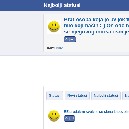
Najbolji statusi
Brat-osoba koja je uvijek tu
bilo koji način :-) On ode 
se:njegovog mirisa,osmije
Objavi
Tagovi:
ljubav
Statusi
Novi statusi
Najbolji statusi
Na
EE prodajem svoje srce cjena je povoljna
Objavi