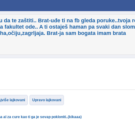
 da te zaštiti.. Brat-uđe ti na fb gleda poruke..tvoja re
na fakultet ode.. A ti ostaješ haman pa svaki dan slom
ha,očiju,zagrljaja. Brat-ja sam bogata imam brata
jviše lajkovani
Upravo lajkovani
 al za cure kao ti ga je sevap pokloniti..(kikaaa)