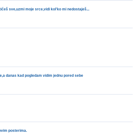
ićeš sve,uzmi moje srce,vidi kol'ko mi nedostaješ...
e,a danas kad pogledam vidim jednu pored sebe
novim posterima.