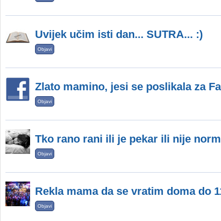
Uvijek učim isti dan... SUTRA... :)
Objavi
Zlato mamino, jesi se poslikala za F
Objavi
Tko rano rani ili je pekar ili nije nor
Objavi
Rekla mama da se vratim doma do 11h 
Objavi