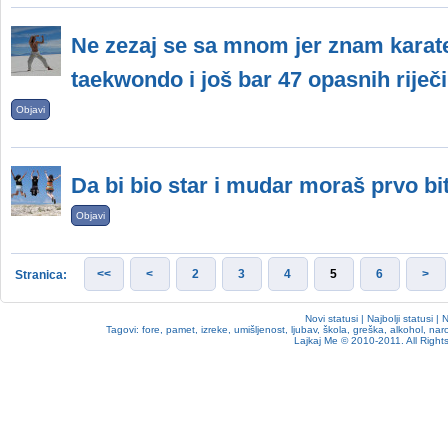
Ne zezaj se sa mnom jer znam karate
taekwondo i još bar 47 opasnih riječi
Objavi
Da bi bio star i mudar moraš prvo bit
Objavi
<<
<
2
3
4
5
6
>
Stranica:
Novi statusi
|
Najbolji statusi
|
N
Tagovi:
fore
,
pamet
,
izreke
,
umišljenost
,
ljubav
,
škola
,
greška
,
alkohol
,
nar
Lajkaj Me
© 2010-2011. All Rights 