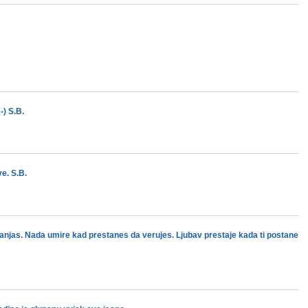
-) S.B.
e. S.B.
anjas. Nada umire kad prestanes da verujes. Ljubav prestaje kada ti postane