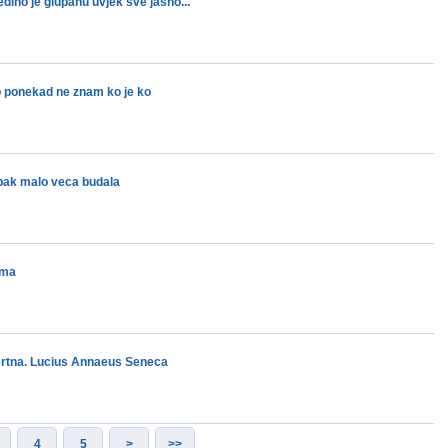
ino je glupanu uvjek sve jasno...
mo ponekad ne znam ko je ko
 ipak malo veca budala
ama
mrtna. Lucius Annaeus Seneca
4
5
>
>>