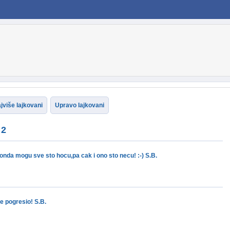
jviše lajkovani
Upravo lajkovani
 2
nda mogu sve sto hocu,pa cak i ono sto necu! :-) S.B.
je pogresio! S.B.