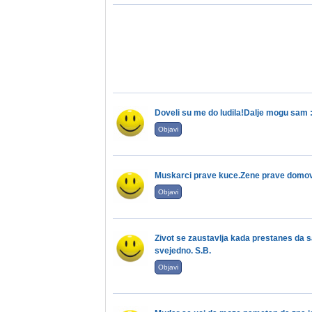
Doveli su me do ludila!Dalje mogu sam :
Objavi
Muskarci prave kuce.Zene prave domov
Objavi
Zivot se zaustavlja kada prestanes da s
svejedno. S.B.
Objavi