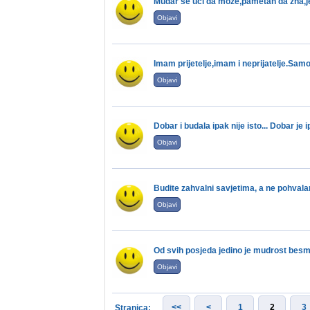
Mudar se uci da moze,pametan da zna,jed
Objavi
Imam prijetelje,imam i neprijatelje.Sa
Objavi
Dobar i budala ipak nije isto... Dobar je
Objavi
Budite zahvalni savjetima, a ne pohval
Objavi
Od svih posjeda jedino je mudrost bes
Objavi
<<
<
1
2
3
Stranica: