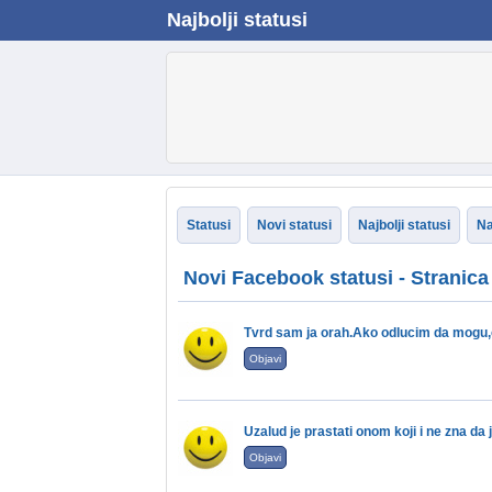
Najbolji statusi
Statusi
Novi statusi
Najbolji statusi
Na
Novi Facebook statusi - Stranica
Tvrd sam ja orah.Ako odlucim da mogu,o
Objavi
Uzalud je prastati onom koji i ne zna da 
Objavi