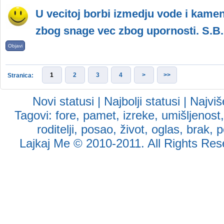
U vecitoj borbi izmedju vode i kame
zbog snage vec zbog upornosti. S.B.
Objavi
1
2
3
4
>
>>
Stranica:
Novi statusi
|
Najbolji statusi
|
Najviš
Tagovi:
fore
,
pamet
,
izreke
,
umišljenost
roditelji
,
posao
,
život
,
oglas
,
brak
,
p
Lajkaj Me
© 2010-2011. All Rights Reser