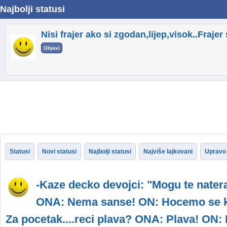
Najbolji statusi
Nisi frajer ako si zgodan,lijep,visok..Fraje
Objavi
Statusi
Novi statusi
Najbolji statusi
Najviše lajkovani
Upravo 
-Kaze decko devojci: "Mogu te nater
ONA: Nema sanse! ON: Hocemo se kl
Za pocetak....reci plava? ONA: Plava! ON: