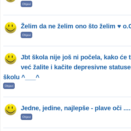
Objavi
Želim da ne želim ono što želim ♥ o.
Objavi
Jbt škola nije još ni počela, kako će
već žalite i kačite depresivne status
školu ^___^
Objavi
Jedne, jedine, najlepše - plave oči .....
Objavi